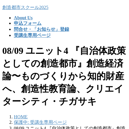
コ
ナ
創造都市スクール2025
ン
ビ
About Us
テ
ゲ
申込フォーム
ン
ー
問合せ・「お知らせ」登録
ツ
シ
受講生専用ページ
へ
ョ
ス
ン
08/09 ユニット4 『自治体政策
キ
に
ッ
移
としての創造都市』創造経済
プ
動
論〜ものづくりから知的財産
へ、創造性教育論、クリエイ
ターシティ・チガサキ
HOME
保護中: 受講生専用ページ
08/09 ユニット4 『自治体政策としての創造都市』創造