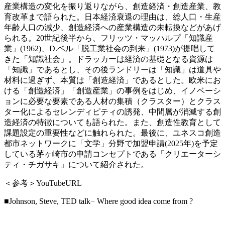
産業構造の変化を振り返りながら、創造経済・創造産業、教
育改革まで語られた。日本経済衰退の理由は、総人口・生産
年齢人口の減少、創造経済への産業構造の未転換などがあげ
られる。20世紀後半から、フリッツ・マッハルプ「知識産
業」(1962)、D.ベル「脱工業社会の到来」(1973)が提唱して
きた「知識社会」。ドラッカーは経済の基礎となる資源は
「知識」であるとし、その後ランドリーは「知識」は道具や
材料に過ぎず、本質は「創造経済」であるとした。欧米にお
ける「創造経済」「創造産業」の事例をはじめ、イノベーシ
ョンに必要な要素である人材の集積（クラスター）とクラス
ター化によるセレンディピティの誘発、中間層が消滅する創
造経済の特徴についても語られた。また、創造性教育として
課題設定の重要性などに触れられた。最後に、ユネスコ創造
都市ネットワークに「文学」分野で加盟申請(2025年)を予定
している茅ヶ崎市の申請コンセプトである「クリエーターシ
ティ・チガサキ」について紹介された。
＜参考＞YouTubeURL
■Johnson, Steve, TED talk− Where good idea come from ?