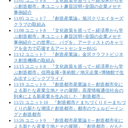
11/01 ユニット8 『文化政策を巡って─ 経済界から学
ぶ創造都市』本ユニット趣旨説明+全国の企業メセナ
事例紹介
11/05 ユニット7 『創造産業論』旭川クリエイターズ
クラブの取組み
11/08 ユニット8 『文化政策を巡って─ 経済界から学
ぶ創造都市』本ユニット趣旨説明+全国の企業メセナ
事例紹介この世界に、バグを。アーティストのキャリ
アを全力で応援するアートセンターBUG
11/12 ユニット7 『創造産業論』金沢クラフトビジネ
ス創造機構の取組み
11/15 ユニット8 『文化政策を巡って─ 経済界から学
ぶ創造都市』信用金庫×美術館／地元企業×博物館で生
み出すシビックプライド
11/19 ユニット9 『創造都市産業論Ⅱ─ 創造都市化に
よる新たな産業立地とその展開』高度情報通信社会の
到来による新産業を生み出した「創造都市」
11/21 ユニット10 『創造都市とまちづくりⅡーまちづ
くりの新たな潮流と創造都市』都市のウェルビーイン
グと創造都市
11/26 ユニット9 『創造都市産業論Ⅱ─ 創造都市化に
よる新たな産業立地とその展開』「創造都市」がもた