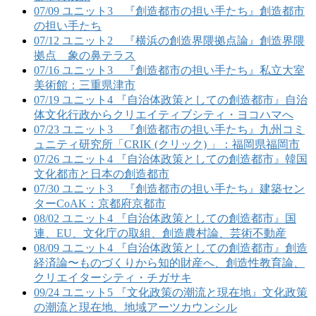
07/09 ユニット3 『創造都市の担い手たち』創造都市
の担い手たち
07/12 ユニット2 『横浜の創造界隈拠点論』創造界隈
拠点 象の鼻テラス
07/16 ユニット3 『創造都市の担い手たち』私立大室
美術館：三重県津市
07/19 ユニット4 『自治体政策としての創造都市』自治
体文化行政からクリエイティブシティ・ヨコハマへ
07/23 ユニット3 『創造都市の担い手たち』九州コミ
ュニティ研究所「CRIK (クリック) 」：福岡県福岡市
07/26 ユニット4 『自治体政策としての創造都市』韓国
文化都市と日本の創造都市
07/30 ユニット3 『創造都市の担い手たち』建築セン
ターCoAK：京都府京都市
08/02 ユニット4 『自治体政策としての創造都市』国
連、EU、文化庁の取組、創造農村論、芸術不動産
08/09 ユニット4 『自治体政策としての創造都市』創造
経済論〜ものづくりから知的財産へ、創造性教育論、
クリエイターシティ・チガサキ
09/24 ユニット5 『文化政策の潮流と現在地』文化政策
の潮流と現在地、地域アーツカウンシル