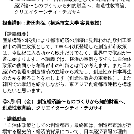
経済論〜ものづくりから知的財産へ、創造性教育論、
クリエイターシティ・チガサキ
担当講師：野田邦弘（横浜市立大学 客員教授）
【講義概要】
産業構造の転換により都市経済の崩壊に見舞われた欧州工業
都市の再生政策として、1980年代頃登場した創造都市政策
は、今世紀に入る頃から欧州だけでなく、世界中で取組が一
斉に始まります。本講義では、横浜の事例を皮切りに自治体
政策の側面から創造都市の神髄とは何か考えます。また日本
経済の衰退を創造経済の立場から総括し、創造性が日本再生
のカギを握ることを示します（創造性教育の重要性）。また
韓国での取組も紹介しながら、東アジア創造都市連携を構想
したいと思います。
◎8月9日（金） 創造経済論〜ものづくりから知的財産へ、
創造性教育論、クリエイターシティ・チガサキ
・講義動画
「自治体政策としての創造都市」最終回は、創造都市論が登
場する歴史的・経済的背景について、日本経済衰退の理由、