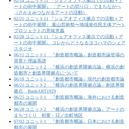
02/14 ユニット11 『シェアオフィス拠点での活動＋ア
ートの街中展開』 「アートの切り口」でまちなかへ
（さかえdeつながるアートの活動）
02/21 ユニット11 『シェアオフィス拠点での活動＋ア
ートの街中展開』 葉山芸術祭〜地域発住民主体アート
プロジェクトの意味意義
02/28 ユニット11 『シェアオフィス拠点での活動＋ア
ートの街中展開』 コレからどうなるヨコハマのシェア
スタジオ
06/11 ユニット1 『創造都市概論』創造都市論登場の
背景と理論系譜
06/14 ユニット2 『横浜の創造界隈拠点論』横浜の創
造都市と創造界隈拠点について
06/18 ユニット1 『創造都市概論』現代の創造都市論
06/21 ユニット2 『横浜の創造界隈拠点論』創造界隈
拠点 BankART1929
06/25 ユニット1 『創造都市概論』海外における創造
都市の展開
06/28 ユニット2 『横浜の創造界隈拠点論』アートの
まちづくり 初黄・日ノ出町地区
07/02 ユニット1 『創造都市概論』日本における創造
都市の展開