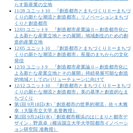
らす新産業の立地
11/28 ユニット10 『創造都市とまちづくりⅡーまちづ
くりの新たな潮流と創造都市』リノベーションまちづ
くりと創造都市
12/03 ユニット9 『創造都市産業論Ⅱ─ 創造都市化に
よる新たな産業立地とその展開』地域創生のための創
造的産業立地
12/05 ユニット10 『創造都市とまちづくりⅡーまちづ
くりの新たな潮流と創造都市』長屋のまちからの文化
発信
12/10 ユニット9 『創造都市産業論Ⅱ─ 創造都市化に
よる新たな産業立地とその展開』持続発展可能な創造
的地域としてのバリューチェーンに向けて
12/12 ユニット10 『創造都市とまちづくりⅡーまちづ
くりの新たな潮流と創造都市』美の基準と創造的なま
ちづくり
第1回 9月18日(木)「創造都市の世界的潮流」佐々木雅
幸（大阪市立大学 名誉教授）
第2回 9月24日(水)「創造都市横浜のはじまりと都市デ
ザイン」野原卓（横浜国立大学大学院都市イノベーシ
ョン研究院 准教授）