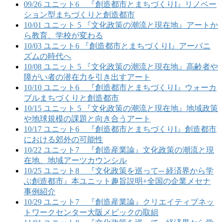
09/26 ユニット6 『創造都市とまちづくりI』リノベー
ション型まちづくりと創造都市
10/01 ユニット 5 『文化政策の潮流と現在地』アートか
ら教育、学校が変わる
10/03 ユニット6 『創造都市とまちづくりI』アーバニ
ズムの時代へ
10/08 ユニット 5 『文化政策の潮流と現在地』高齢者や
障がい者の潜在力を引き出すアート
10/10 ユニット6 『創造都市とまちづくりI』ウォーカ
ブルまちづくりと創造都市
10/15 ユニット 5 『文化政策の潮流と現在地』地域政策
や地球規模の課題と向き合うアート
10/17 ユニット6 『創造都市とまちづくりI』創造都市
における郊外の可能性
10/22 ユニット7 『創造産業論』文化政策の潮流と現
在地、地域アーツカウンシル
10/25 ユニット8 『文化政策を巡って─ 経済界から学
ぶ創造都市』本ユニット趣旨説明+全国の企業メセナ
事例紹介
10/29 ユニット7 『創造産業論』クリエイティブネッ
トワークセンター大阪メビックの取組