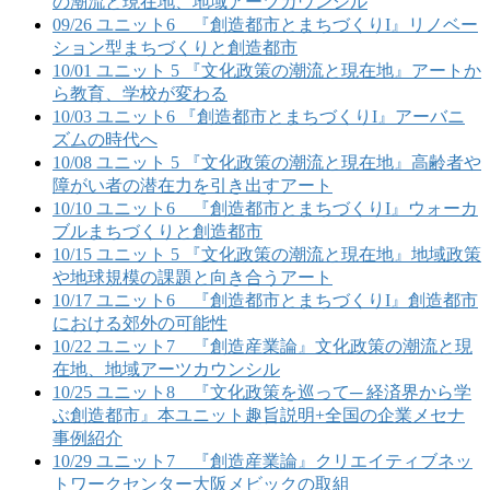
の潮流と現在地、地域アーツカウンシル
09/26 ユニット6 『創造都市とまちづくりI』リノベー
ション型まちづくりと創造都市
10/01 ユニット 5 『文化政策の潮流と現在地』アートか
ら教育、学校が変わる
10/03 ユニット6 『創造都市とまちづくりI』アーバニ
ズムの時代へ
10/08 ユニット 5 『文化政策の潮流と現在地』高齢者や
障がい者の潜在力を引き出すアート
10/10 ユニット6 『創造都市とまちづくりI』ウォーカ
ブルまちづくりと創造都市
10/15 ユニット 5 『文化政策の潮流と現在地』地域政策
や地球規模の課題と向き合うアート
10/17 ユニット6 『創造都市とまちづくりI』創造都市
における郊外の可能性
10/22 ユニット7 『創造産業論』文化政策の潮流と現
在地、地域アーツカウンシル
10/25 ユニット8 『文化政策を巡って─ 経済界から学
ぶ創造都市』本ユニット趣旨説明+全国の企業メセナ
事例紹介
10/29 ユニット7 『創造産業論』クリエイティブネッ
トワークセンター大阪メビックの取組