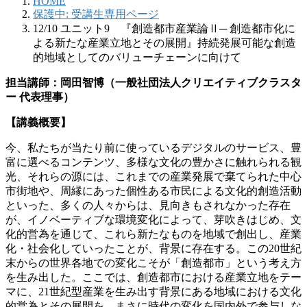
HOME
保護中: 受講生専用ページ
12/10 ユニット9 『創造都市産業論Ⅱ─ 創造都市化に
よる新たな産業立地とその展開』持続発展可能な創造
的地域としてのバリューチェーンに向けて
担当講師：岡田智博（一般社団法人クリエイティブクラスタ
ー 代表理事）
【講義概要】
今、私たちが当たり前に使っているデジタルのサービス、豊
富に選べるコンテンツ、多様な文化の豊かさに触れられる観
光、それらの源には、これまでの産業発展で棄てられた中心
市街地や、周縁にあった個性ある市民による文化的創造活動
といった、多くの人々からは、見向きもされなかった存在
が、イノベーティブな環境変化によって、芽吹きはじめ、文
化的営為を通じて、これら新たなものを地域で創出し、産業
化・社会化していったことが、背景に存在する。この20世紀
末からの世界各地での変化こそが「創造都市」という考え方
を生み出した。ここでは、創造都市における産業立地をテー
マに、21世紀型産業を生み出す背景にある地域における文化
的営為とその展開を、まさに時代の変化を国内外で参与しな