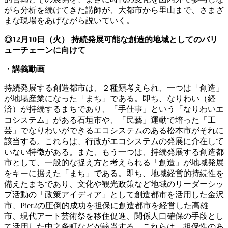
がら分析を続けてきた講師が、大都市から里山まで、さまざ
まな現場をあげながら説いていく。
◎12月10日（火） 持続発展可能な創造的地域としてのバリ
ューチェーンに向けて
・講義動画
持続発展する創造都市は、２種類考えられ、一つは「創造」
が地場産業になった「まち」である。即ち、なりわい（経
済）が持続するまちであり、「手仕事」という「なりわいエ
コシステム」がある石垣市や、「民藝」運動で培った「工
芸」でなりわいができるエコシステムのある松本市がそれに
該当する。これらは、行政がエコシステムの発展に介在して
いない特徴がある。また、もう一つは、持続発展する創造都
市として、一般的な捉え方と考えられる「創造」が地域発展
をキーに据えた「まち」である。即ち、地域経営的持続性を
備えたまちであり、文化や観光政策など地域のリーダーシッ
プ活動の「政策アイディア」として創造都市を活用した金沢
市、Pier2の圧倒的成功を担保に創造都市を経営した高雄
市、現代アート芸術祭を移住促進、関係人口確保の手段とし
て活用した中之条町などが該当する。これらは、担保性のあ