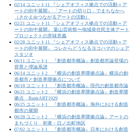
02/14 ユニット11 『シェアオフィス拠点での活動＋ア
ートの街中展開』 「アートの切り口」でまちなかへ
（さかえdeつながるアートの活動）
02/21 ユニット11 『シェアオフィス拠点での活動＋ア
ートの街中展開』 葉山芸術祭〜地域発住民主体アート
プロジェクトの意味意義
02/28 ユニット11 『シェアオフィス拠点での活動＋ア
ートの街中展開』 コレからどうなるヨコハマのシェア
スタジオ
06/11 ユニット1 『創造都市概論』創造都市論登場の
背景と理論系譜
06/14 ユニット2 『横浜の創造界隈拠点論』横浜の創
造都市と創造界隈拠点について
06/18 ユニット1 『創造都市概論』現代の創造都市論
06/21 ユニット2 『横浜の創造界隈拠点論』創造界隈
拠点 BankART1929
06/25 ユニット1 『創造都市概論』海外における創造
都市の展開
06/28 ユニット2 『横浜の創造界隈拠点論』アートの
まちづくり 初黄・日ノ出町地区
07/02 ユニット1 『創造都市概論』日本における創造