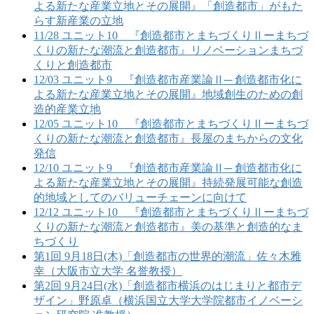
よる新たな産業立地とその展開』「創造都市」がもた
らす新産業の立地
11/28 ユニット10 『創造都市とまちづくりⅡーまちづ
くりの新たな潮流と創造都市』リノベーションまちづ
くりと創造都市
12/03 ユニット9 『創造都市産業論Ⅱ─ 創造都市化に
よる新たな産業立地とその展開』地域創生のための創
造的産業立地
12/05 ユニット10 『創造都市とまちづくりⅡーまちづ
くりの新たな潮流と創造都市』長屋のまちからの文化
発信
12/10 ユニット9 『創造都市産業論Ⅱ─ 創造都市化に
よる新たな産業立地とその展開』持続発展可能な創造
的地域としてのバリューチェーンに向けて
12/12 ユニット10 『創造都市とまちづくりⅡーまちづ
くりの新たな潮流と創造都市』美の基準と創造的なま
ちづくり
第1回 9月18日(木)「創造都市の世界的潮流」佐々木雅
幸（大阪市立大学 名誉教授）
第2回 9月24日(水)「創造都市横浜のはじまりと都市デ
ザイン」野原卓（横浜国立大学大学院都市イノベーシ