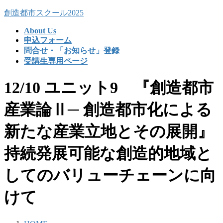
コ
ナ
創造都市スクール2025
ン
ビ
About Us
テ
ゲ
申込フォーム
ン
ー
問合せ・「お知らせ」登録
ツ
シ
受講生専用ページ
へ
ョ
ス
ン
12/10 ユニット9 『創造都市
キ
に
ッ
移
産業論Ⅱ─ 創造都市化による
プ
動
新たな産業立地とその展開』
持続発展可能な創造的地域と
してのバリューチェーンに向
けて