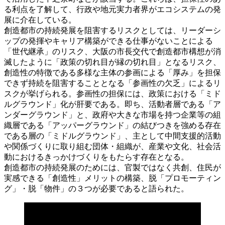
る利点を了解して、行政や地元実力者界がエコシステムの発
展に介在している。
創造都市の持続発展を阻害するリスクとしては、リーダーシ
ップの発揮やキャリア構築ができる仕事がないことによる
「世代継承」のリスク、大阪の市長交代で創造都市構想が消
滅したように「政策の切れ目が縁の切れ目」となるリスク、
創造性の特徴である多様な主体の参画による「厚み」を担保
できず持続を阻害することとなる「参画性の欠乏」によるリ
スクが挙げられる。参画性の担保には、政策における「ミド
ルグラウンド」化が肝要である。即ち、活動者層である「ア
ンダーグラウンド」と、政府や大きな市場を持つ企業等の組
織層である「アッパーグラウンド」の結びつきを強める存在
である層の「ミドルグラウンド」、主として中間支援的活動
や関係づくりに取り組む団体・組織が、産業や文化、社会活
動におけるきっかけづくりをもたらす存在となる。
創造都市の持続発展のためには、官製ではなく共創、住民が
実感できる「創造性」メリットの構築、脱「プロモーティン
グ」・脱「物件」の３つが必要であると語られた。