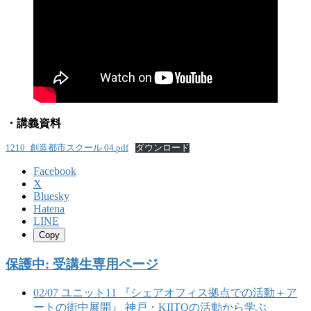
・講義資料
1210_創造都市スクール 04.pdf
ダウンロード
Facebook
X
Bluesky
Hatena
LINE
Copy
保護中: 受講生専用ページ
02/07 ユニット11 『シェアオフィス拠点での活動＋ア
ートの街中展開』 神戸・KIITOの活動から学ぶ