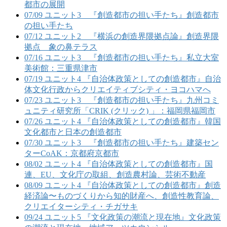
都市の展開
07/09 ユニット3 『創造都市の担い手たち』創造都市
の担い手たち
07/12 ユニット2 『横浜の創造界隈拠点論』創造界隈
拠点 象の鼻テラス
07/16 ユニット3 『創造都市の担い手たち』私立大室
美術館：三重県津市
07/19 ユニット4 『自治体政策としての創造都市』自治
体文化行政からクリエイティブシティ・ヨコハマへ
07/23 ユニット3 『創造都市の担い手たち』九州コミ
ュニティ研究所「CRIK (クリック) 」：福岡県福岡市
07/26 ユニット4 『自治体政策としての創造都市』韓国
文化都市と日本の創造都市
07/30 ユニット3 『創造都市の担い手たち』建築セン
ターCoAK：京都府京都市
08/02 ユニット4 『自治体政策としての創造都市』国
連、EU、文化庁の取組、創造農村論、芸術不動産
08/09 ユニット4 『自治体政策としての創造都市』創造
経済論〜ものづくりから知的財産へ、創造性教育論、
クリエイターシティ・チガサキ
09/24 ユニット5 『文化政策の潮流と現在地』文化政策