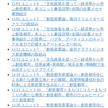
11/01 ユニット8 『文化政策を巡って─ 経済界から学
ぶ創造都市』本ユニット趣旨説明+全国の企業メセナ
事例紹介
11/05 ユニット7 『創造産業論』旭川クリエイターズ
クラブの取組み
11/08 ユニット8 『文化政策を巡って─ 経済界から学
ぶ創造都市』本ユニット趣旨説明+全国の企業メセナ
事例紹介この世界に、バグを。アーティストのキャリ
アを全力で応援するアートセンターBUG
11/12 ユニット7 『創造産業論』金沢クラフトビジネ
ス創造機構の取組み
11/15 ユニット8 『文化政策を巡って─ 経済界から学
ぶ創造都市』信用金庫×美術館／地元企業×博物館で生
み出すシビックプライド
11/19 ユニット9 『創造都市産業論Ⅱ─ 創造都市化に
よる新たな産業立地とその展開』高度情報通信社会の
到来による新産業を生み出した「創造都市」
11/21 ユニット10 『創造都市とまちづくりⅡーまちづ
くりの新たな潮流と創造都市』都市のウェルビーイン
グと創造都市
11/26 ユニット9 『創造都市産業論Ⅱ─ 創造都市化に